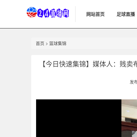
网站首页
足球直播
首页
>
篮球集锦
【今日快速集锦】媒体人：贱卖
发布