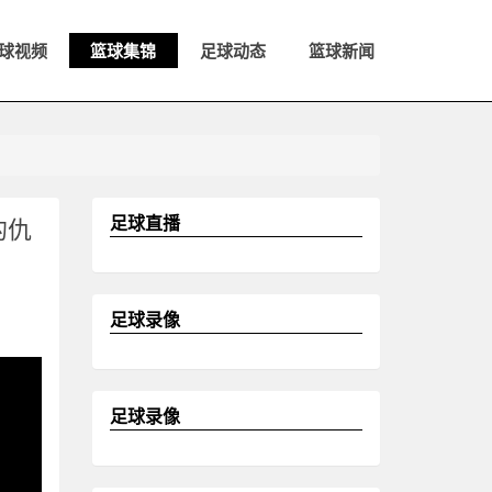
球视频
篮球集锦
足球动态
篮球新闻
足球直播
的仇
足球录像
足球录像