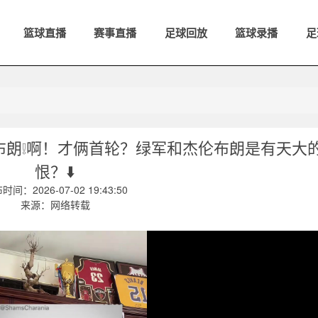
篮球直播
赛事直播
足球回放
篮球录播
足
布朗❕啊！才俩首轮？绿军和杰伦布朗是有天大
恨？⬇️
时间：2026-07-02 19:43:50
来源：网络转载