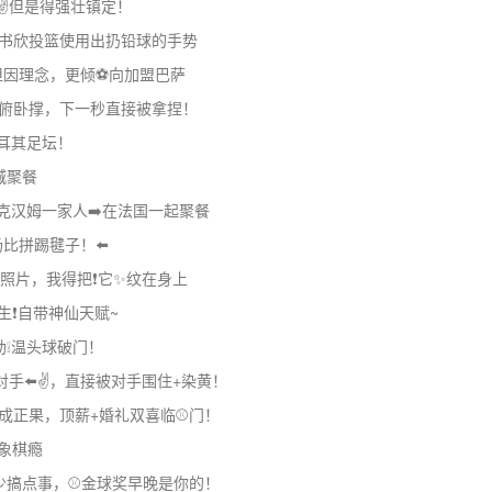
✌️但是得强壮镇定！
虞书欣投篮使用出扔铅球的手势
，但因理念，更倾⚽向加盟巴萨
️做俯卧撑，下一秒直接被拿捏！
耳其足坛！
城聚餐
贝克汉姆一家人➡️在法国一起聚餐
比拼踢毽子！⬅️
照片，我得把❗它✨纹在身上
生❗自带神仙天赋~
勒❕温头球破门！
手⬅️✌️，直接被对手围住+染黄！
修成正果，顶薪+婚礼双喜临⚾门！
把象棋瘾
少搞点事，⚾金球奖早晚是你的！