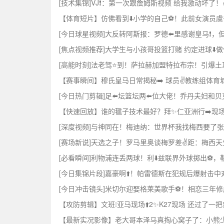
[技术集锦]VJ❗：第一次跟詹姆斯视频 给我激动坏了！
【体育短片】仿佛看到⬇️小学的自己⚽！此前女演员
[今日球星视频]大反转阿斯报：罗德⬅️里感谢皇马❗
[焦点视频推荐]大学生与小孩哥投篮打赌 约定进球⬇
[高能时刻]法老驾⭐到！萨拉赫加盟特拉布宗！引爆土
【赛事瞬间】穆氏皇马日常揭秘➡️ 球员✌️教练组体育
[今日热门剪辑]足⬅️坛篮坛两⬅️位大佬！乔丹夫妇和
【快速回放】谁的毽子技术最好？拜✨仁亚洲行➡️现场
[深度视频]与神同在！梅迪纳：世界杯我找梅西要了张
[赛场新说]天选之子！罗马里奥谈梅罗差✌️距：梅西天
[必看瞬间]利物浦连丢两球！利⬇️兹联界外球掷出⚽，
[今日集锦片段]嘉豪啊⬆️！帕雷德斯在犯规后爆射击中对
[今日冲击镜头]米切尔迎娶格莱美歌手⚽！相恋三年
【攻防剪辑】文班❕亚马现场⬆️2✨K27现场 还过了一
【最新实况影像】老大哥本泽马真掏心窝子了：小熊