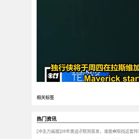
相关标签
热门资讯
[冲击力画面]28年奥运✌️预测首发，谁能⚽阻挡这套