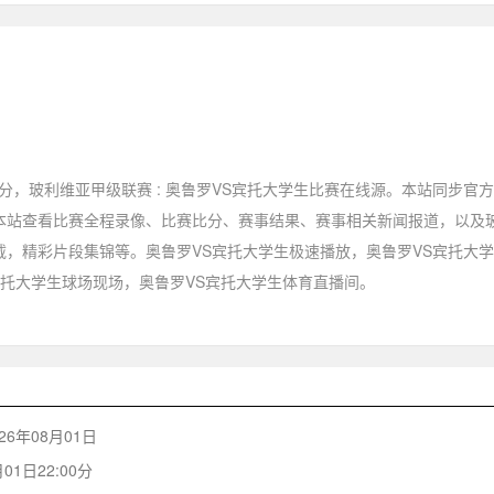
:00分，玻利维亚甲级联赛 : 奥鲁罗VS宾托大学生比赛在线源。本站同步官
本站查看比赛全程录像、比赛比分、赛事结果、赛事相关新闻报道，以及
，精彩片段集锦等。奥鲁罗VS宾托大学生极速播放，奥鲁罗VS宾托大
宾托大学生球场现场，奥鲁罗VS宾托大学生体育直播间。
6年08月01日
1日22:00分