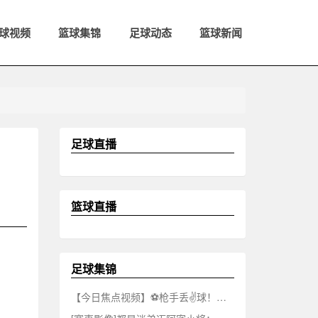
球视频
篮球集锦
足球动态
篮球新闻
足球直播
篮球直播
足球集锦
【今日焦点视频】⚽枪手丢✌️球！角球防守后点漏人，里克尔梅无人盯防抽射破门！