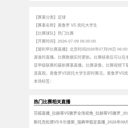
【赛事分类】
足球
【赛事名称】
奥鲁罗 VS 宾托大学生
【比赛球队】
热门比赛
【开赛时间】
2026-07-09 06:00:00
【玻利甲比赛直播】北京时间2026年07月09日 06
源准时直播，比赛数据实时更新。比赛结束后可以在
亚甲级联赛的最新赛事直播，比赛录像，比赛视频下载
清直观，奥鲁罗VS宾托大学生即时赛况，奥鲁罗VS
本场标签：
热门比赛相关直播
芬超直播_拉赫蒂VS雅罗全场视角_拉赫蒂VS雅罗_202
斯托克松德VS卡尔堡斯_瑞典甲稳定直播_2026年08月0