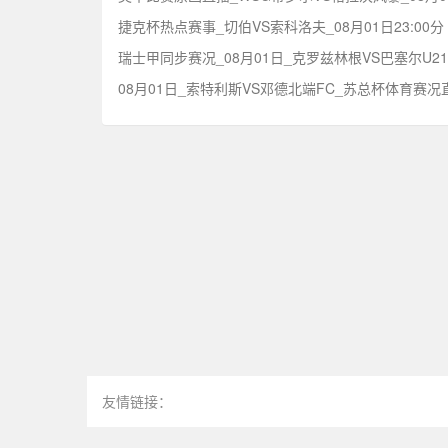
捷克杯热点赛事_切伯VS索科洛夫_08月01日23:00分
瑞士甲同步赛况_08月01日_克罗兹林根VS巴塞尔U21
08月01日_索特利斯VS邓德北端FC_苏总杯体育赛况
友情链接：