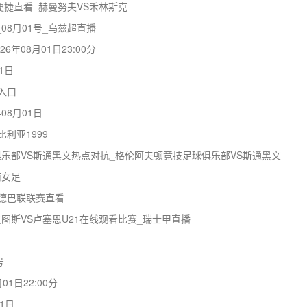
克便捷直看_赫曼努夫VS禾林斯克
08月01号_乌兹超直播
年08月01日23:00分
1日
事入口
08月01日
比利亚1999
球俱乐部VS斯通黑文热点对抗_格伦阿夫顿竞技足球俱乐部VS斯通黑文
南女足
_德巴联联赛直看
F尤文图斯VS卢塞恩U21在线观看比赛_瑞士甲直播
号
1日22:00分
1日