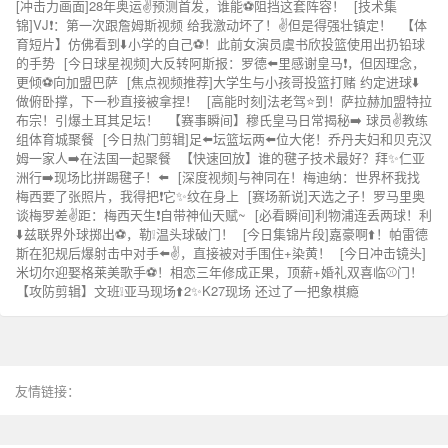
[冲击力画面]28年奥运✌️预测首发，谁能⚽阻挡这套阵容！
[技术集
锦]VJ❗：第一次跟詹姆斯视频 给我激动坏了！✌️但是得强壮镇定！
【体
育短片】仿佛看到⬇️小学的自己⚽！此前女演员虞书欣投篮使用出扔铅球
的手势
[今日球星视频]大反转阿斯报：罗德⬅️里感谢皇马❗，但因理念，
更倾⚽向加盟巴萨
[焦点视频推荐]大学生与小孩哥投篮打赌 约定进球⬇️
做俯卧撑，下一秒直接被拿捏！
[高能时刻]法老驾⭐到！萨拉赫加盟特拉
布宗！引爆土耳其足坛！
【赛事瞬间】穆氏皇马日常揭秘➡️ 球员✌️教练
组体育城聚餐
[今日热门剪辑]足⬅️坛篮坛两⬅️位大佬！乔丹夫妇和贝克汉
姆一家人➡️在法国一起聚餐
【快速回放】谁的毽子技术最好？拜✨仁亚
洲行➡️现场比拼踢毽子！⬅️
[深度视频]与神同在！梅迪纳：世界杯我找
梅西要了张照片，我得把❗它✨纹在身上
[赛场新说]天选之子！罗马里奥
谈梅罗差✌️距：梅西天生❗自带神仙天赋~
[必看瞬间]利物浦连丢两球！利
⬇️兹联界外球掷出⚽，勒❕温头球破门！
[今日集锦片段]嘉豪啊⬆️！帕雷德
斯在犯规后爆射击中对手⬅️✌️，直接被对手围住+染黄！
[今日冲击镜头]
米切尔迎娶格莱美歌手⚽！相恋三年修成正果，顶薪+婚礼双喜临⚾门！
【攻防剪辑】文班❕亚马现场⬆️2✨K27现场 还过了一把象棋瘾
友情链接：