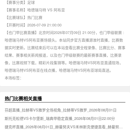
【赛事分类】
足球
【赛事名称】
哈德瑞马特 VS 阿布亚
【比赛球队】
热门比赛
【开赛时间】
2026-07-09 21:00:00
【也门甲比赛直播】北京时间2026年07月09日 21:00分，也门甲级联赛 :
哈德瑞马特VS阿布亚赛场镜头。本站同步官方直播源准时直播，比赛数
据实时更新。比赛结束后可以在本站查看比赛全程录像、比赛比分、赛事
结果、赛事相关新闻报道，以及也门甲级联赛的最新赛事直播，比赛录
像，比赛视频下载，精彩片段集锦等。哈德瑞马特VS阿布亚直通现场，
哈德瑞马特VS阿布亚在线点播，哈德瑞马特VS阿布亚球局直送。
本场标签：
热门比赛相关直播
芬超直播_拉赫蒂VS雅罗全场视角_拉赫蒂VS雅罗_2026年08月01日
斯托克松德VS卡尔堡斯_瑞典甲稳定直播_2026年08月01日22:00分
捷克杯直播_2026年08月01日_赫曼努夫VS禾林斯克便捷直看_赫曼努夫VS禾林斯克