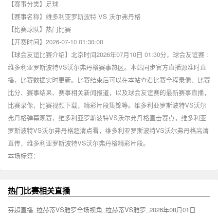
【赛事分类】
足球
【赛事名称】
维多利亚罗斯波特 VS 沃尔弗丹格
【比赛球队】
热门比赛
【开赛时间】
2026-07-10 01:30:00
【球会友谊比赛介绍】北京时间2026年07月10日 01:30分，球会友谊赛 :
维多利亚罗斯波特VS沃尔弗丹格赛事热区。本站同步官方直播源准时直
播，比赛数据实时更新。比赛结束后可以在本站查看比赛全程录像、比赛
比分、赛事结果、赛事相关新闻报道，以及球会友谊赛的最新赛事直播，
比赛录像，比赛视频下载，精彩片段集锦等。维多利亚罗斯波特VS沃尔
弗丹格弹幕观赛，维多利亚罗斯波特VS沃尔弗丹格直击赛点，维多利亚
罗斯波特VS沃尔弗丹格超清点看，维多利亚罗斯波特VS沃尔弗丹格高清
直传，维多利亚罗斯波特VS沃尔弗丹格精彩片段。
本场标签：
热门比赛相关直播
芬超直播_拉赫蒂VS雅罗全场视角_拉赫蒂VS雅罗_2026年08月01日