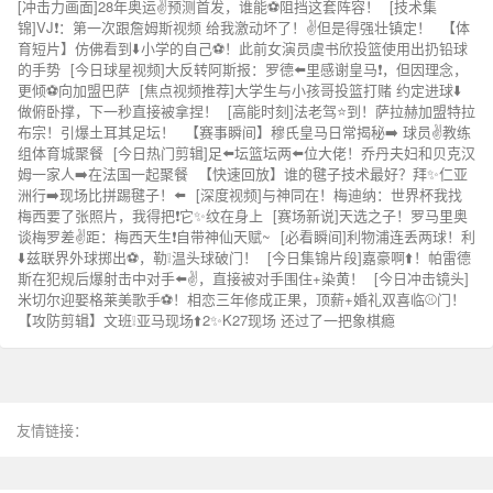
[冲击力画面]28年奥运✌️预测首发，谁能⚽阻挡这套阵容！
[技术集
锦]VJ❗：第一次跟詹姆斯视频 给我激动坏了！✌️但是得强壮镇定！
【体
育短片】仿佛看到⬇️小学的自己⚽！此前女演员虞书欣投篮使用出扔铅球
的手势
[今日球星视频]大反转阿斯报：罗德⬅️里感谢皇马❗，但因理念，
更倾⚽向加盟巴萨
[焦点视频推荐]大学生与小孩哥投篮打赌 约定进球⬇️
做俯卧撑，下一秒直接被拿捏！
[高能时刻]法老驾⭐到！萨拉赫加盟特拉
布宗！引爆土耳其足坛！
【赛事瞬间】穆氏皇马日常揭秘➡️ 球员✌️教练
组体育城聚餐
[今日热门剪辑]足⬅️坛篮坛两⬅️位大佬！乔丹夫妇和贝克汉
姆一家人➡️在法国一起聚餐
【快速回放】谁的毽子技术最好？拜✨仁亚
洲行➡️现场比拼踢毽子！⬅️
[深度视频]与神同在！梅迪纳：世界杯我找
梅西要了张照片，我得把❗它✨纹在身上
[赛场新说]天选之子！罗马里奥
谈梅罗差✌️距：梅西天生❗自带神仙天赋~
[必看瞬间]利物浦连丢两球！利
⬇️兹联界外球掷出⚽，勒❕温头球破门！
[今日集锦片段]嘉豪啊⬆️！帕雷德
斯在犯规后爆射击中对手⬅️✌️，直接被对手围住+染黄！
[今日冲击镜头]
米切尔迎娶格莱美歌手⚽！相恋三年修成正果，顶薪+婚礼双喜临⚾门！
【攻防剪辑】文班❕亚马现场⬆️2✨K27现场 还过了一把象棋瘾
友情链接：