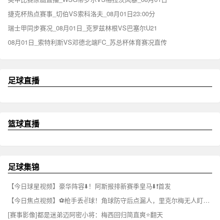
捷克杯热点赛事_切伯VS索科洛夫_08月01日23:00分
瑞士甲同步赛况_08月01日_克罗兹林根VS巴塞尔U21
08月01日_索特利斯VS邓德北端FC_苏总杯体育赛况直传
足球直播
篮球直播
足球集锦
【今日球星视频】豪华阵容⬇️！阿斯报排新赛季皇马⬇️❗首发
【今日焦点视频】⚽枪手丢✌️球！角球防守后点漏人，里克尔梅无人盯防抽射破门！
[赛事影像]都是迷弟迈阿密小将：梅西回归简直爽⭐翻天