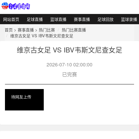
网站首页
足球直播
篮球直播
赛事直播
足球回放
篮球录播
首页
>
赛事直播
>
热门比赛
热门比赛直播
维京古女足 VS IBV韦斯文尼查女足
维京古女足 VS IBV韦斯文尼查女足
2026-07-10 02:00:00
已完赛
待网友上传