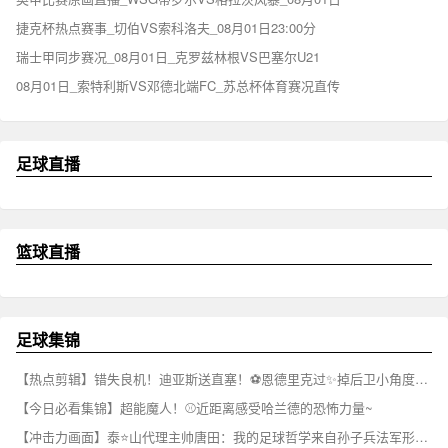
捷克杯热点赛事_切伯VS索科洛夫_08月01日23:00分
瑞士甲同步赛况_08月01日_克罗兹林根VS巴塞尔U21
08月01日_索特利斯VS邓德北端FC_苏总杯体育赛况直传
足球直播
篮球直播
足球集锦
【热点剪辑】错失良机！迪亚斯送直塞！⚽恩德里克过✨掉后卫小角度打门被扑出
【今日必看集锦】超能魔人！⚾近距离感受哈兰德的恐怖力量~
【冲击力画面】泰⭐山代理主帅唐田：我的足球哲学来自孙子兵法军形篇的第一句话