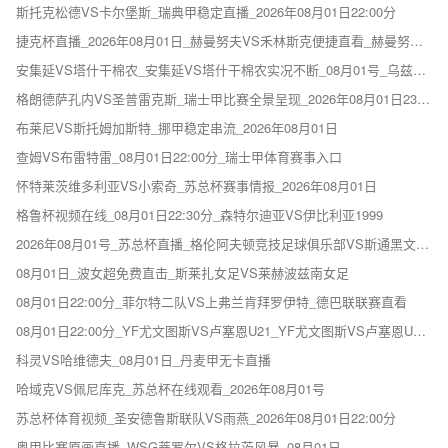
斯托克松德VS卡尔堡斯_瑞典甲稳定直播_2026年08月01日22:00分
捷克杯直播_2026年08月01日_赫曼努夫VS禾林斯克便捷直看_赫曼努夫VS禾林斯克
安集延VS塔什干棉农_安集延VS塔什干棉农实况不断_08月01号_乌兹超直播
格朗德萨孔内VS圣普雷克斯_瑞士甲比赛全景呈现_2026年08月01日23:00分
布莱尼VS斯托姆加斯特_挪甲稳定串流_2026年08月01日
查姆VS布雷特雷_08月01日22:00分_瑞士甲体育赛事入口
怀特莱茨维多利亚VS小索奇_苏总杯赛事情报_2026年08月01日
格鲁杯视频在线_08月01日22:30分_森特尔迪亚VS伊比利亚1999
2026年08月01号_苏总杯直播_格伦阿夫顿竞技足球俱乐部VS斯通黑文热点对抗_格伦阿夫顿竞技足球俱乐部VS斯通黑文
08月01日_波女超免费直击_斯莱扎女足VS莱赫波兹南女足
08月01日22:00分_菲尔特二队VS上弗兰肯拜罗伊特_德巴联联赛直看
08月01日22:00分_YF尤文图斯VS卢塞恩U21_YF尤文图斯VS卢塞恩U21在线观看比赛_瑞士甲直播
科灵VS哈维德夫_08月01日_丹麦甲无卡直播
哈域克VS佩尼库克_苏总杯在线观看_2026年08月01号
苏总杯体育视频_圣安德鲁斯联队VS雨燕_2026年08月01日22:00分
奥甲比赛原画直播_WSG蒂罗尔VS格拉茨风暴_08月01日