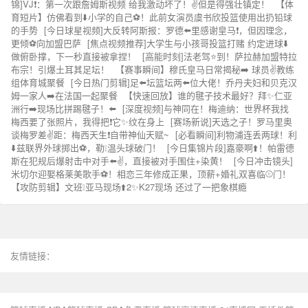
锦]VJ❗：第一次跟詹姆斯视频 给我激动坏了！✌️但是得强壮镇定！
【体
育短片】仿佛看到⬇️小学的自己⚽！此前女演员虞书欣投篮使用出扔铅球
的手势
[今日球星视频]大反转阿斯报：罗德⬅️里感谢皇马❗，但因理念，
更倾⚽向加盟巴萨
[焦点视频推荐]大学生与小孩哥投篮打赌 约定进球⬇️
做俯卧撑，下一秒直接被拿捏！
[高能时刻]法老驾⭐到！萨拉赫加盟特拉
布宗！引爆土耳其足坛！
【赛事瞬间】穆氏皇马日常揭秘➡️ 球员✌️教练
组体育城聚餐
[今日热门剪辑]足⬅️坛篮坛两⬅️位大佬！乔丹夫妇和贝克汉
姆一家人➡️在法国一起聚餐
【快速回放】谁的毽子技术最好？拜✨仁亚
洲行➡️现场比拼踢毽子！⬅️
[深度视频]与神同在！梅迪纳：世界杯我找
梅西要了张照片，我得把❗它✨纹在身上
[赛场新说]天选之子！罗马里奥
谈梅罗差✌️距：梅西天生❗自带神仙天赋~
[必看瞬间]利物浦连丢两球！利
⬇️兹联界外球掷出⚽，勒❕温头球破门！
[今日集锦片段]嘉豪啊⬆️！帕雷德
斯在犯规后爆射击中对手⬅️✌️，直接被对手围住+染黄！
[今日冲击镜头]
米切尔迎娶格莱美歌手⚽！相恋三年修成正果，顶薪+婚礼双喜临⚾门！
【攻防剪辑】文班❕亚马现场⬆️2✨K27现场 还过了一把象棋瘾
友情链接：