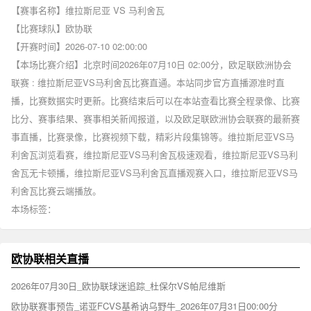
【赛事名称】
维拉斯尼亚 VS 马利舍瓦
【比赛球队】
欧协联
【开赛时间】
2026-07-10 02:00:00
【本场比赛介绍】北京时间2026年07月10日 02:00分，欧足联欧洲协会
联赛 : 维拉斯尼亚VS马利舍瓦比赛直通。本站同步官方直播源准时直
播，比赛数据实时更新。比赛结束后可以在本站查看比赛全程录像、比赛
比分、赛事结果、赛事相关新闻报道，以及欧足联欧洲协会联赛的最新赛
事直播，比赛录像，比赛视频下载，精彩片段集锦等。维拉斯尼亚VS马
利舍瓦浏览看赛，维拉斯尼亚VS马利舍瓦极速观看，维拉斯尼亚VS马利
舍瓦无卡顿播，维拉斯尼亚VS马利舍瓦直播观赛入口，维拉斯尼亚VS马
利舍瓦比赛云端播放。
本场标签：
欧协联相关直播
2026年07月30日_欧协联球迷追踪_杜保尔VS帕尼维斯
欧协联赛事预告_诺亚FCVS基希讷乌野牛_2026年07月31日00:00分