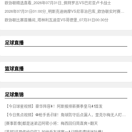
欧协联精选直看_2026年07月31日_佩特罗古VS巴尼亚卢卡战士
2026年07月31日01:00分_明斯克迪纳摩VS尼菲治巴库_欧协联实时赛事画面
欧协联比赛首播间_塔林利瓦迪亚VS哥德堡_07月31日00:30分
足球直播
篮球直播
足球集锦
【今日球星视频】豪华阵容⬇️！阿斯报排新赛季皇马⬇️❗首发
【今日焦点视频】⚽枪手丢✌️球！角球防守后点漏人，里克尔梅无人盯防抽射破门！
[赛事影像]都是迷弟迈阿密小将：梅西回归简直爽⭐翻天
[英超]这是传给空气？加纳乔友谊赛一⬇️记瞎传遭球迷吐槽！