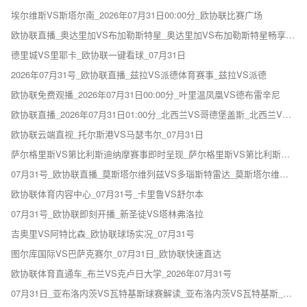
埃尔维斯VS斯塔尔南_2026年07月31日00:00分_欧协联比赛广场
欧协联直播_奥达里加VS布加勒斯特星_奥达里加VS布加勒斯特星畅享球赛_07月31日00:00分
德里城VS里耶卡_欧协联一键看球_07月31日
2026年07月31号_欧协联直播_兹拉VS派德体育赛事_兹拉VS派德
欧协联免费观播_2026年07月31日00:00分_叶里温凤凰VS德布雷辛尼
欧协联直播_2026年07月31日01:00分_北西兰VS哥德堡盖斯_北西兰VS哥德堡盖斯移动看赛
欧协联云端直视_托尔斯港VS马瑟韦尔_07月31日
萨尔格里斯VS第比利斯迪纳摩赛事即时呈现_萨尔格里斯VS第比利斯迪纳摩_欧协联直播_07月31日01:00分
07月31号_欧协联直播_莫斯塔尔维列兹VS多瑙斯特雷达_莫斯塔尔维列兹VS多瑙斯特雷达在线赛事服务
欧协联体育内容中心_07月31号_卡里鲁VS舒尔本
07月31号_欧协联即刻开播_新圣徒VS塔林弗洛拉
吉奥里VS阿特比森_欧协联球场实况_07月31号
图尔库国际VS巴萨克赛尔_07月31日_欧协联快速直达
欧协联体育直通车_布兰VS克卢日大学_2026年07月31号
07月31日_亚布洛内茨VS瓦特基斯球赛解读_亚布洛内茨VS瓦特基斯_欧协联直播