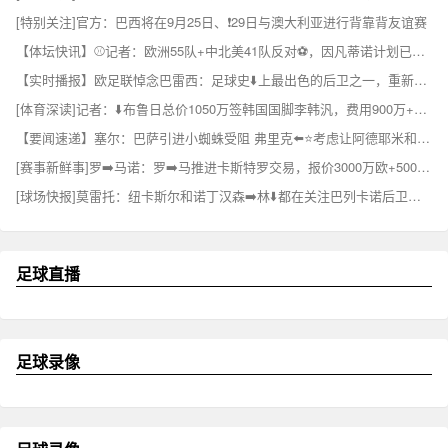
[特别关注]官方：巴西将在9月25日、❗29日与澳大利亚进行背靠背友谊赛
【体坛快讯】⚾记者：欧洲55队+中北美41队反对⚽，因凡蒂诺计划已经彻底失败了⚽
【实时播报】欧足联悼念巴雷西：足球史⬇️上最出色的后卫之一，重新定义后卫位置⚽
[体育深读]记者：⬇️布鲁日总价1050万签韩国国脚李韩汎，费用900万+150万浮动
【要闻速递】塞尔：巴萨引进小蜘蛛受阻 弗里克⬅️⭐考虑让阿德耶米和戈登踢无锋阵
[赛事新鲜事]罗➡️马诺：罗➡️马推进卡斯特罗交易，报价3000万欧+500万欧浮动
[球场快报]莫雷托：纽卡斯尔和诺丁汉森➡️林⬇️都在关注巴列卡诺后卫拉齐乌
足球直播
足球录像