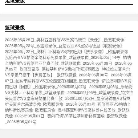
足球录像
篮球录像
2026年05月25日_奥林匹亚科斯VS皇家马德里【录像】_欧篮联录像
2026年05月23号_欧篮联录像_瓦伦西亚VS皇家马德里【联赛录像】
2026年05月22日_奥林匹亚科斯VS费内巴切【赛事录像】_欧篮联录像
瓦伦西亚VS帕纳辛纳科斯免费录像_欧篮联录像_2026年05月14号
帕纳
辛纳科斯VS瓦伦西亚比赛回放_欧篮联录像_2026年05月09日
2026年05
月09号_欧篮联录像_萨拉基利斯VS费内巴切球赛回放
特拉维夫夏普尔
VS皇家马德里【免费回放】_欧篮联录像_2026年05月08号
2026年05月
07日_帕纳辛纳科斯VS瓦伦西亚在线回放_欧篮联录像
萨拉基利斯VS费
内巴切【回放】_欧篮联录像_2026年05月07号
2026年05月06号_摩纳哥
VS奥林匹亚科斯录像_欧篮联录像
2026年05月06号_欧篮联录像_特拉维
夫夏普尔VS皇家马德里比赛回放
2026年05月02日_皇家马德里VS特拉
维夫夏普尔高清录像_欧篮联录像
2026年05月01号_瓦伦西亚VS帕纳辛
纳科斯比赛录像_欧篮联录像
奥林匹亚科斯VS摩纳哥在线回放_欧篮联
录像_2026年05月01日
费内巴切VS萨拉基利斯体育回放_欧篮联录像
_2026年05月01号