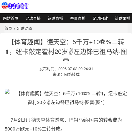
网站首页
足球直播
篮球直播
赛事直播
足球回放
篮球录播
首页
>
足球动态
【体育趣闻】德天空：5千万+10⚽%二转
⬆️，纽卡敲定霍村20岁✌️左边锋巴祖马纳·图
雷
发布时间：2026-07-02 20:24:31
来源：网络转载
7月2日讯 德天空体育透露，巴祖马纳·图雷的转会费为
5000万欧元+10%二转分成。