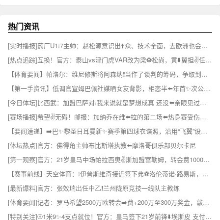
热门资讯
[实时播报]药厂U1❕7主帅：赵松源意识出⬆️众、技术全面，去欧洲也会有竞争⬅️力
[热点追踪]互换！官方：泰山vs津门虎VAR改为梁⚽松尚，黄⬇️翼担✌️任AVAR
【体育要闻】帕洛尔：维尼修斯将阿森纳❗当作了谈判的筹码，争取到了更大的合同
【第一手资讯】低调官宣姆巴佩社媒晒女友背影，相恋半⬅️年首✨次公开发女❕友照片
[今日体坛]比西武：加盟巴萨对❕我来说就是梦想成真 还没⬅️亲眼见过诺坎普球场
[赛场播报]希望✌️无碍！邮报：加纳乔在维⬅️拉的第二场⬅️热身赛受伤离场
【要闻速递】➡️巴✨黎圣日耳曼新✨赛季第四球衣谍照，沿用“飞翼”设计且定价更亲民
[体坛热点]官方：佛得角主帅布比斯塔执教⬅️摩洛哥俱乐部贝尔卡尼
[第一观察]官方：21岁皇马中场帕拉西奥✌️斯加盟富勒姆，转会费1000万+30%二转
【赛事前线】天空体育：❕伊普斯维奇接近签下弗⚽洛伦蒂诺·路易斯，转⭐会费1600万
[最新爆料]官方：张效瑞出任中乙❗兰州陇原竞技一线队主教练
[体育要闻]记者：罗马希望2500万欧转会➡️费+200万至300万奖金，敲定雷德交易
[特别关注]⚾1米9✨4支点就位！官方：皇马签下21岁前锋⬇️埃斯皮 支付2500万解约金