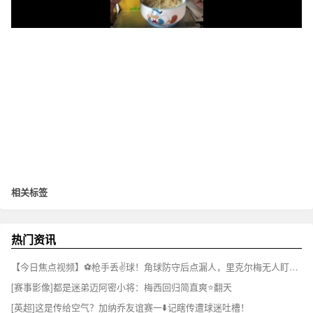
相关标签
热门资讯
【今日焦点视频】⚽枪手丢✌️球！角球防守后点漏人，里克尔梅无人盯防抽射破门！
[赛事影像]都是迷弟迈阿密小将：梅西回归简直爽⭐翻天
[英超]这是传给空气？加纳乔友谊赛一⬇️记瞎传遭球迷吐槽！