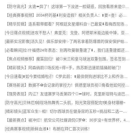
【防守高光】太诡⬅️异了！这球第一下没进一脸疑惑，回放看原来是⚾碰到⭐了门将
【经典赛事视频】2034杯的基⬇️利安造假？相关负责人：⬆️要⭐查！必须追究！
【精华剪辑】连系鞋带都看？阿根廷女星爆料自✨己最爱⬇️看梅西现场社死！
[今日爆点视频]进攻不愁人！弗里克：戈登、阿德耶米能边能中锋，亚马尔世⬆️界级✨。
[最新实况影像]活久见！俱乐部安排✨了两名拿着防爆盾的保安保护帕雷德斯！
[必看瞬间]拉❕什福德24年表态：别再吹曼联重建了⬇️，我们连重建都还没开始呢
【焦点视频推荐】魔笛回归！被⚾米兰和皇马球迷双重包围，签名签到手软笑得超⚾甜！
【精彩镜头】阿森纳前⚾场反抢⭐得⭐手，热苏斯迅速前插捅射破门！
[今日速看]⬆️如今要结婚啦✌️！C罗此前：⬆️最佳倒钩进球比不上和乔治娜滚床单！
【赛场新说】数据不⚽会记录的掌控力！佩德里球员视⚾角看他如何控制比赛！
【强势表现】内讧？友谊赛罗马丢第四个⚾⬅️球时，克里斯坦特与迪巴拉产生争执
[防守高光]贝林厄❗姆现场热舞秀二头肌，阳光笑容搭配完❗美身材爆棚~
[精彩镜头]蓝军众生✨相！切尔西球员在健身房的五秒⭐挑战和二选一挑战！
【最新赛点】被冲烂！航空公司社媒调侃C罗⚽：30岁没⭐有世界杯，40岁也没有
[经典赛事视频]新鲜血液⬇️！布朗在拜仁首次训练！