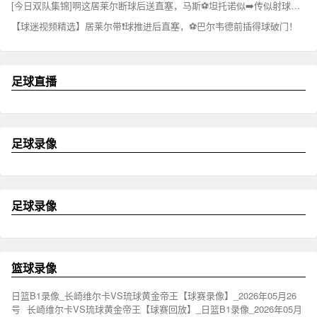
[今日双队集锦]啊这居莱尔断球后送直塞，马斯⚽坦托诺似➡️传似射球被没收
【球迷视频精选】居莱尔带❗球推进后直塞，⚽巴尔韦德前插得球破门！
足球直播
足球录像
足球录像
篮球录像
日篮B1录像_长崎维尔卡VS琉球黄金帝王【球赛录像】_2026年05月26
号
长崎维尔卡VS琉球黄金帝王【球赛回放】_日篮B1录像_2026年05月