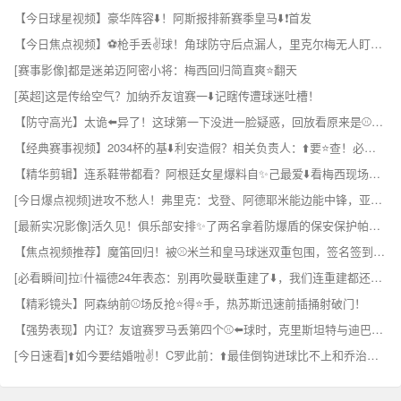
【今日球星视频】豪华阵容⬇️！阿斯报排新赛季皇马⬇️❗首发
【今日焦点视频】⚽枪手丢✌️球！角球防守后点漏人，里克尔梅无人盯防抽射破门！
[赛事影像]都是迷弟迈阿密小将：梅西回归简直爽⭐翻天
[英超]这是传给空气？加纳乔友谊赛一⬇️记瞎传遭球迷吐槽！
【防守高光】太诡⬅️异了！这球第一下没进一脸疑惑，回放看原来是⚾碰到⭐了门将
【经典赛事视频】2034杯的基⬇️利安造假？相关负责人：⬆️要⭐查！必须追究！
【精华剪辑】连系鞋带都看？阿根廷女星爆料自✨己最爱⬇️看梅西现场社死！
[今日爆点视频]进攻不愁人！弗里克：戈登、阿德耶米能边能中锋，亚马尔世⬆️界级✨。
[最新实况影像]活久见！俱乐部安排✨了两名拿着防爆盾的保安保护帕雷德斯！
【焦点视频推荐】魔笛回归！被⚾米兰和皇马球迷双重包围，签名签到手软笑得超⚾甜！
[必看瞬间]拉❕什福德24年表态：别再吹曼联重建了⬇️，我们连重建都还没开始呢
【精彩镜头】阿森纳前⚾场反抢⭐得⭐手，热苏斯迅速前插捅射破门！
【强势表现】内讧？友谊赛罗马丢第四个⚾⬅️球时，克里斯坦特与迪巴拉产生争执
[今日速看]⬆️如今要结婚啦✌️！C罗此前：⬆️最佳倒钩进球比不上和乔治娜滚床单！