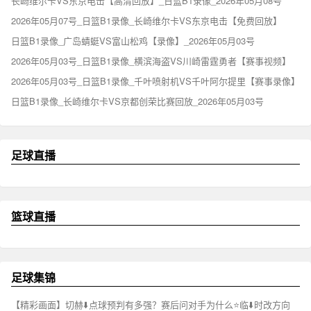
长崎维尔卡VS东京电击【高清回放】_日篮B1录像_2026年05月08号
2026年05月07号_日篮B1录像_长崎维尔卡VS东京电击【免费回放】
日篮B1录像_广岛蜻蜓VS富山松鸡【录像】_2026年05月03号
2026年05月03号_日篮B1录像_横滨海盗VS川崎雷霆勇者【赛事视频】
2026年05月03号_日篮B1录像_千叶喷射机VS千叶阿尔提里【赛事录像】
日篮B1录像_长崎维尔卡VS京都创荣比赛回放_2026年05月03号
足球直播
篮球直播
足球集锦
【精彩画面】切赫⬇️点球预判有多强？赛后问对手为什么⭐临⬇️时改方向