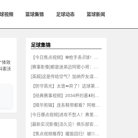
球视频
篮球集锦
足球动态
篮球新闻
足球集锦
【今日焦点视频】⚽枪手丢✌️球！角球防守后点漏人，里克尔梅无人盯防抽射破门！
个体效
[赛事影像]都是迷弟迈阿密小将：梅西回归简直爽⭐翻天
科索沃
[英超]这是传给空气？加纳乔友谊赛一⬇️记瞎传遭球迷吐槽！
【防守高光】太诡⬅️异了！这球第一下没进一脸疑惑，回放看原来是⚾碰到⭐了门将
科索沃超
安道超
足协杯
墨西超
【经典赛事视频】2034杯的基⬇️利安造假？相关负责人：⬆️要⭐查！必须追究！
【精华剪辑】连系鞋带都看？阿根廷女星爆料自✨己最爱⬇️看梅西现场社死！
[今日爆点视频]进攻不愁人！弗里克：戈登、阿德耶米能边能中锋，亚马尔世⬆️界级✨。
[最新实况影像]活久见！俱乐部安排✨了两名拿着防爆盾的保安保护帕雷德斯！
【焦点视频推荐】魔笛回归！被⚾米兰和皇马球迷双重包围，签名签到手软笑得超⚾甜！