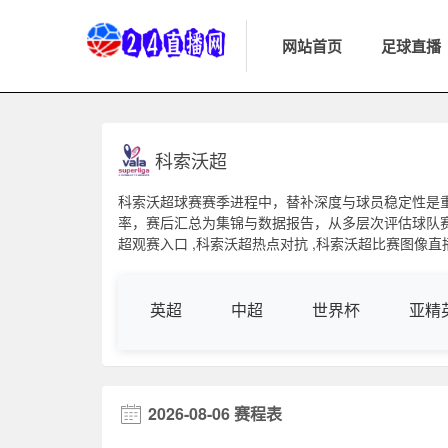
网站首页
足球直播
科索沃超
科索沃超球赛赛季进程中，替补深度与球员稳定性是
率，赛后汇总为集锦与数据报告，从多层次评估球队赛
超观赛入口 ,科索沃超热点对抗 ,科索沃超比赛图像直播
英超
中超
世界杯
亚精
2026-08-06 赛程表