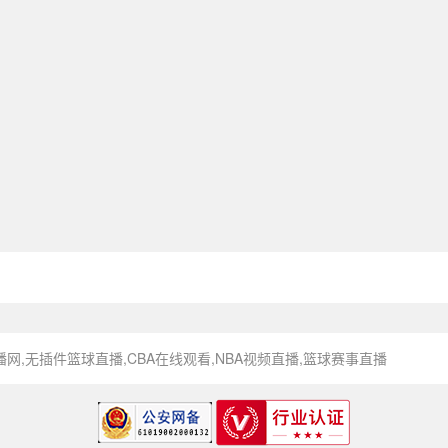
直播网,无插件篮球直播,CBA在线观看,NBA视频直播,篮球赛事直播