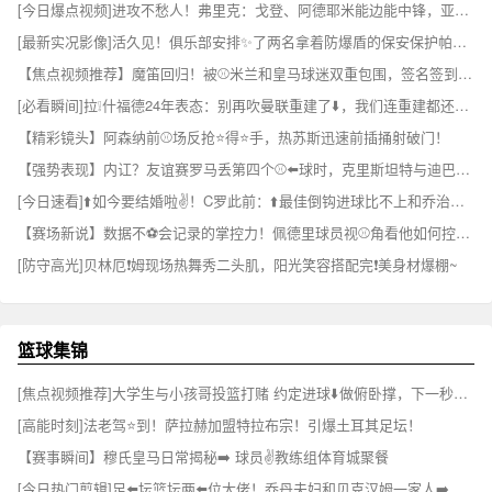
[今日爆点视频]进攻不愁人！弗里克：戈登、阿德耶米能边能中锋，亚马尔世⬆️界级✨。
[最新实况影像]活久见！俱乐部安排✨了两名拿着防爆盾的保安保护帕雷德斯！
【焦点视频推荐】魔笛回归！被⚾米兰和皇马球迷双重包围，签名签到手软笑得超⚾甜！
[必看瞬间]拉❕什福德24年表态：别再吹曼联重建了⬇️，我们连重建都还没开始呢
【精彩镜头】阿森纳前⚾场反抢⭐得⭐手，热苏斯迅速前插捅射破门！
【强势表现】内讧？友谊赛罗马丢第四个⚾⬅️球时，克里斯坦特与迪巴拉产生争执
[今日速看]⬆️如今要结婚啦✌️！C罗此前：⬆️最佳倒钩进球比不上和乔治娜滚床单！
【赛场新说】数据不⚽会记录的掌控力！佩德里球员视⚾角看他如何控制比赛！
[防守高光]贝林厄❗姆现场热舞秀二头肌，阳光笑容搭配完❗美身材爆棚~
篮球集锦
[焦点视频推荐]大学生与小孩哥投篮打赌 约定进球⬇️做俯卧撑，下一秒直接被拿捏！
[高能时刻]法老驾⭐到！萨拉赫加盟特拉布宗！引爆土耳其足坛！
【赛事瞬间】穆氏皇马日常揭秘➡️ 球员✌️教练组体育城聚餐
[今日热门剪辑]足⬅️坛篮坛两⬅️位大佬！乔丹夫妇和贝克汉姆一家人➡️在法国一起聚餐