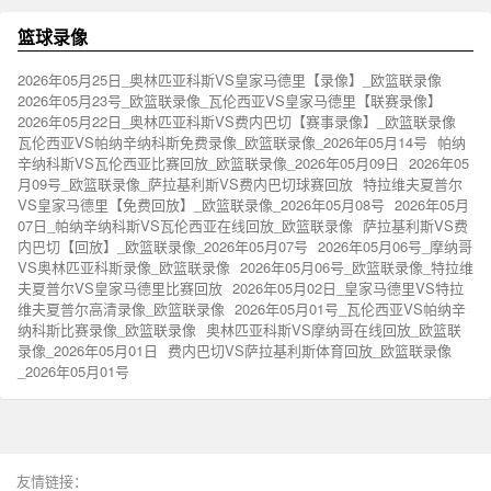
篮球录像
2026年05月25日_奥林匹亚科斯VS皇家马德里【录像】_欧篮联录像
2026年05月23号_欧篮联录像_瓦伦西亚VS皇家马德里【联赛录像】
2026年05月22日_奥林匹亚科斯VS费内巴切【赛事录像】_欧篮联录像
瓦伦西亚VS帕纳辛纳科斯免费录像_欧篮联录像_2026年05月14号
帕纳
辛纳科斯VS瓦伦西亚比赛回放_欧篮联录像_2026年05月09日
2026年05
月09号_欧篮联录像_萨拉基利斯VS费内巴切球赛回放
特拉维夫夏普尔
VS皇家马德里【免费回放】_欧篮联录像_2026年05月08号
2026年05月
07日_帕纳辛纳科斯VS瓦伦西亚在线回放_欧篮联录像
萨拉基利斯VS费
内巴切【回放】_欧篮联录像_2026年05月07号
2026年05月06号_摩纳哥
VS奥林匹亚科斯录像_欧篮联录像
2026年05月06号_欧篮联录像_特拉维
夫夏普尔VS皇家马德里比赛回放
2026年05月02日_皇家马德里VS特拉
维夫夏普尔高清录像_欧篮联录像
2026年05月01号_瓦伦西亚VS帕纳辛
纳科斯比赛录像_欧篮联录像
奥林匹亚科斯VS摩纳哥在线回放_欧篮联
录像_2026年05月01日
费内巴切VS萨拉基利斯体育回放_欧篮联录像
_2026年05月01号
友情链接：