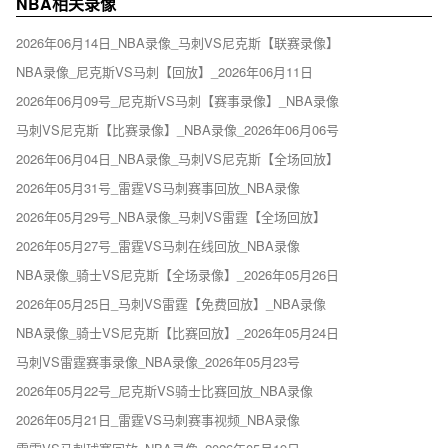
NBA相关录像
2026年06月14日_NBA录像_马刺VS尼克斯【联赛录像】
NBA录像_尼克斯VS马刺【回放】_2026年06月11日
2026年06月09号_尼克斯VS马刺【赛事录像】_NBA录像
马刺VS尼克斯【比赛录像】_NBA录像_2026年06月06号
2026年06月04日_NBA录像_马刺VS尼克斯【全场回放】
2026年05月31号_雷霆VS马刺赛事回放_NBA录像
2026年05月29号_NBA录像_马刺VS雷霆【全场回放】
2026年05月27号_雷霆VS马刺在线回放_NBA录像
NBA录像_骑士VS尼克斯【全场录像】_2026年05月26日
2026年05月25日_马刺VS雷霆【免费回放】_NBA录像
NBA录像_骑士VS尼克斯【比赛回放】_2026年05月24日
马刺VS雷霆赛事录像_NBA录像_2026年05月23号
2026年05月22号_尼克斯VS骑士比赛回放_NBA录像
2026年05月21日_雷霆VS马刺赛事视频_NBA录像