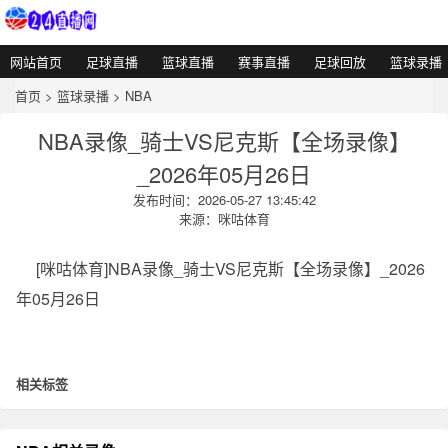
网站首页
足球直播
篮球直播
赛事直播
足球回放
篮球录播
首页
>
篮球录播
>
NBA
NBA录像_骑士VS尼克斯【全场录像】
_2026年05月26日
发布时间：2026-05-27 13:45:42
来源：咪咕体育
[咪咕体育]NBA录像_骑士VS尼克斯【全场录像】_2026
年05月26日
相关标签