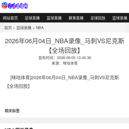
网站首页
足球直播
篮球直播
赛事直播
足球回放
篮球录播
首页
>
篮球录播
>
NBA
2026年06月04日_NBA录像_马刺VS尼克斯
【全场回放】
发布时间：2026-06-05 13:45:36
来源：咪咕体育
[咪咕体育]2026年06月04日_NBA录像_马刺VS尼克斯
【全场回放】
相关标签