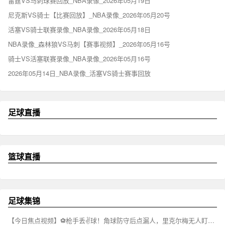
雷霆VS马刺球赛回放_NBA录像_2026年05月19日
尼克斯VS骑士【比赛回放】_NBA录像_2026年05月20号
活塞VS骑士联赛录像_NBA录像_2026年05月18日
NBA录像_森林狼VS马刺【赛事视频】_2026年05月16号
骑士VS活塞联赛录像_NBA录像_2026年05月16号
2026年05月14日_NBA录像_活塞VS骑士赛事回放
足球直播
篮球直播
足球集锦
【今日焦点视频】⚽枪手丢✌️球！角球防守后点漏人，里克尔梅无人盯防抽射破门！