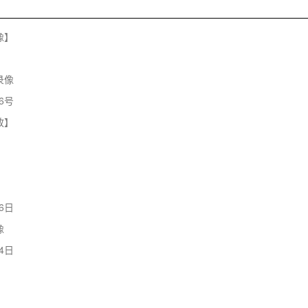
像】
录像
6号
放】
】
6日
像
4日