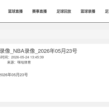
篮球直播
赛事直播
足球回放
篮球录播
足
像_NBA录像_2026年05月23号
时间：2026-05-24 13:45:39
来源：咪咕体育
026年05月23号