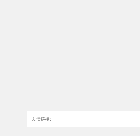
友情链接：