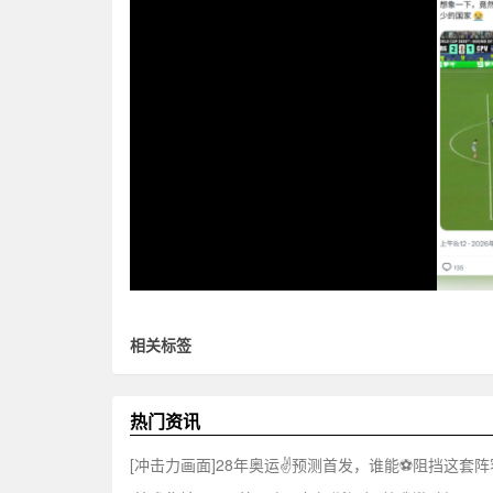
相关标签
热门资讯
[冲击力画面]28年奥运✌️预测首发，谁能⚽阻挡这套