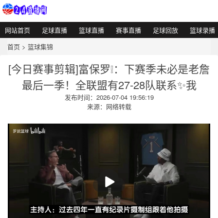
网站首页
足球直播
篮球直播
赛事直播
足球回放
篮球录播
首页
>
篮球集锦
[今日赛事剪辑]富保罗❕：下赛季未必是老詹
最后一季！全联盟有27-28队联系✨我
发布时间：2026-07-04 19:56:19
来源：网络转载