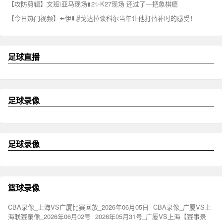
【攻防剪辑】文班❕亚马现场⬆️2✨K27现场 还过了一把象棋瘾
【今日热门视频】⬅️伊⬇️✌️戈达拉谈科尔当年让他打替补时的感受！
足球直播
足球录像
足球录像
篮球录像
CBA录像_上海VS广厦比赛回放_2026年06月05日
CBA录像_广厦VS上
海联赛录像_2026年06月02号
2026年05月31号_广厦VS上海【赛事录