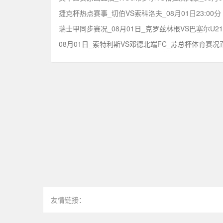
捷克杯热点赛事_切伯VS索科洛夫_08月01日23:00分
瑞士甲同步赛况_08月01日_克罗兹林根VS巴塞尔U21
08月01日_索特利斯VS邓德北端FC_苏总杯体育赛况
友情链接：