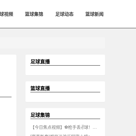
球视频
篮球集锦
足球动态
篮球新闻
足球直播
篮球直播
足球集锦
【今日焦点视频】⚽枪手丢✌️球！角球防守后点漏人，里克尔梅无人盯防抽射破门！