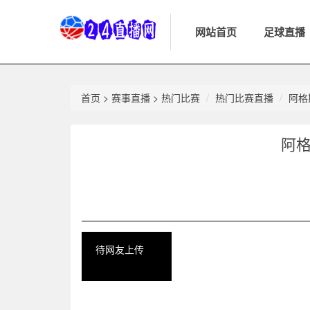
网站首页
足球直播
首页
>
赛事直播
>
热门比赛
热门比赛直播
阿格
阿格
待网友上传