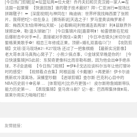
[今日热门剪辑]足⬅️坛篮坛两⬅️位大佬！乔丹夫妇和贝克汉姆一家人➡️在
法国一起聚餐
【快速回放】谁的毽子技术最好？拜✨仁亚洲行➡️现场比
拼踢毽子！⬅️
[深度视频]与神同在！梅迪纳：世界杯我找梅西要了张照
片，我得把❗它✨纹在身上
[赛场新说]天选之子！罗马里奥谈梅罗差✌️
距：梅西天生❗自带神仙天赋~
[必看瞬间]利物浦连丢两球！利⬇️兹联界外
球掷出⚽，勒❕温头球破门！
[今日集锦片段]嘉豪啊⬆️！帕雷德斯在犯规
后爆射击中对手⬅️✌️，直接被对手围住+染黄！
[今日冲击镜头]米切尔迎
娶格莱美歌手⚽！相恋三年修成正果，顶薪+婚礼双喜临⚾门！
【攻防剪
辑】文班❕亚马现场⬆️2✨K27现场 还过了一把象棋瘾
【最新实况影像】
老大哥本泽马真掏心窝子了：小熊少搞点事，⚾金球奖早晚是你的！
[今
日快速集锦]KG此前：东契奇更像科比而非勒布朗，因为他会出⚽手绝杀
球，不✌️会退缩
【今日热门视频】⬅️伊⬇️✌️戈达拉谈科尔当年让他打替补
时的感受！
【视频看点合集】阿根廷版《卡戴珊》⭐再更新！伊卡尔迪
携新欢冷漠离场，演播室吵翻
【进球剪辑】查尔斯·巴克利心目中的
NBA历史前十⚽名单 ...
[体育短片]比乔丹更强⭐！ 皮尔斯称詹姆斯带队
能力历史第一..
【表现集锦】皇马宫斗剧？记✨者：巴西帮集体做⬆️局，
居莱尔用实力啪啪打脸！
友情链接：