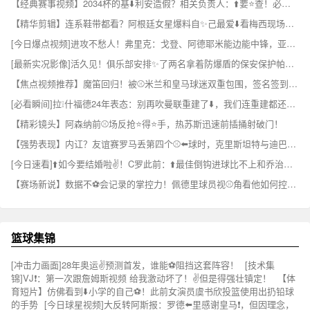
【经典赛事视频】2034杯的基⬇️利安造假？相关负责人：⬆️要⭐查！必须追究！
【精华剪辑】连系鞋带都看？阿根廷女星爆料自✨己最爱⬇️看梅西现场社死！
[今日爆点视频]进攻不愁人！弗里克：戈登、阿德耶米能边能中锋，亚马尔世⬆️界级✨。
[最新实况影像]活久见！俱乐部安排✨了两名拿着防爆盾的保安保护帕雷德斯！
【焦点视频推荐】魔笛回归！被⚾米兰和皇马球迷双重包围，签名签到手软笑得超⚾甜！
[必看瞬间]拉❕什福德24年表态：别再吹曼联重建了⬇️，我们连重建都还没开始呢
【精彩镜头】阿森纳前⚾场反抢⭐得⭐手，热苏斯迅速前插捅射破门！
【强势表现】内讧？友谊赛罗马丢第四个⚾⬅️球时，克里斯坦特与迪巴拉产生争执
[今日速看]⬆️如今要结婚啦✌️！C罗此前：⬆️最佳倒钩进球比不上和乔治娜滚床单！
【赛场新说】数据不⚽会记录的掌控力！佩德里球员视⚾角看他如何控制比赛！
篮球集锦
[冲击力画面]28年奥运✌️预测首发，谁能⚽阻挡这套阵容！
[技术集
锦]VJ❗：第一次跟詹姆斯视频 给我激动坏了！✌️但是得强壮镇定！
【体
育短片】仿佛看到⬇️小学的自己⚽！此前女演员虞书欣投篮使用出扔铅球
的手势
[今日球星视频]大反转阿斯报：罗德⬅️里感谢皇马❗，但因理念，