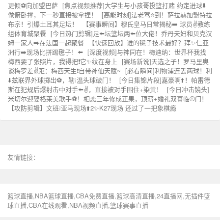
更倾⚽向加盟巴萨
[焦点视频推荐]大学生与小孩哥投篮打赌 约定进球⬇️
做俯卧撑，下一秒直接被拿捏！
[高能时刻]法老驾⭐到！萨拉赫加盟特拉
布宗！引爆土耳其足坛！
【赛事瞬间】穆氏皇马日常揭秘➡️ 球员✌️教练
组体育城聚餐
[今日热门剪辑]足⬅️坛篮坛两⬅️位大佬！乔丹夫妇和贝克汉
姆一家人➡️在法国一起聚餐
【快速回放】谁的毽子技术最好？拜✨仁亚
洲行➡️现场比拼踢毽子！⬅️
[深度视频]与神同在！梅迪纳：世界杯我找
梅西要了张照片，我得把❗它✨纹在身上
[赛场新说]天选之子！罗马里奥
谈梅罗差✌️距：梅西天生❗自带神仙天赋~
[必看瞬间]利物浦连丢两球！利
⬇️兹联界外球掷出⚽，勒❕温头球破门！
[今日集锦片段]嘉豪啊⬆️！帕雷德
斯在犯规后爆射击中对手⬅️✌️，直接被对手围住+染黄！
[今日冲击镜头]
米切尔迎娶格莱美歌手⚽！相恋三年修成正果，顶薪+婚礼双喜临⚾门！
【攻防剪辑】文班❕亚马现场⬆️2✨K27现场 还过了一把象棋瘾
友情链接：
篮球直播,NBA篮球直播,CBA免费直播,篮球高清直播,24直播网,无插件篮
球直播,CBA在线观看,NBA视频直播,篮球赛事直播