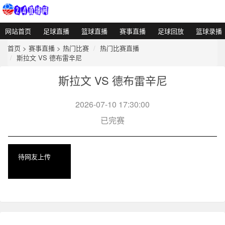
网站首页
足球直播
篮球直播
赛事直播
足球回放
篮球录播
首页
>
赛事直播
>
热门比赛
热门比赛直播
斯拉文 VS 德布雷辛尼
斯拉文 VS 德布雷辛尼
2026-07-10 17:30:00
已完赛
待网友上传