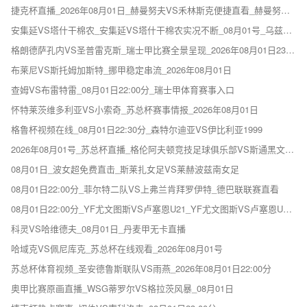
捷克杯直播_2026年08月01日_赫曼努夫VS禾林斯克便捷直看_赫曼努夫VS禾林斯克
安集延VS塔什干棉农_安集延VS塔什干棉农实况不断_08月01号_乌兹超直播
格朗德萨孔内VS圣普雷克斯_瑞士甲比赛全景呈现_2026年08月01日23:00分
布莱尼VS斯托姆加斯特_挪甲稳定串流_2026年08月01日
查姆VS布雷特雷_08月01日22:00分_瑞士甲体育赛事入口
怀特莱茨维多利亚VS小索奇_苏总杯赛事情报_2026年08月01日
格鲁杯视频在线_08月01日22:30分_森特尔迪亚VS伊比利亚1999
2026年08月01号_苏总杯直播_格伦阿夫顿竞技足球俱乐部VS斯通黑文热点对抗_格伦阿夫顿竞技足球俱乐部VS斯通黑文
08月01日_波女超免费直击_斯莱扎女足VS莱赫波兹南女足
08月01日22:00分_菲尔特二队VS上弗兰肯拜罗伊特_德巴联联赛直看
08月01日22:00分_YF尤文图斯VS卢塞恩U21_YF尤文图斯VS卢塞恩U21在线观看比赛_瑞士甲直播
科灵VS哈维德夫_08月01日_丹麦甲无卡直播
哈域克VS佩尼库克_苏总杯在线观看_2026年08月01号
苏总杯体育视频_圣安德鲁斯联队VS雨燕_2026年08月01日22:00分
奥甲比赛原画直播_WSG蒂罗尔VS格拉茨风暴_08月01日