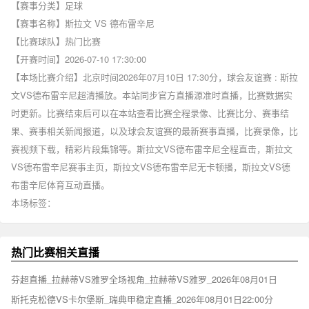
【赛事分类】
足球
【赛事名称】
斯拉文 VS 德布雷辛尼
【比赛球队】
热门比赛
【开赛时间】
2026-07-10 17:30:00
【本场比赛介绍】北京时间2026年07月10日 17:30分，球会友谊赛 : 斯拉
文VS德布雷辛尼超清播放。本站同步官方直播源准时直播，比赛数据实
时更新。比赛结束后可以在本站查看比赛全程录像、比赛比分、赛事结
果、赛事相关新闻报道，以及球会友谊赛的最新赛事直播，比赛录像，比
赛视频下载，精彩片段集锦等。斯拉文VS德布雷辛尼全程直击，斯拉文
VS德布雷辛尼赛事主页，斯拉文VS德布雷辛尼无卡顿播，斯拉文VS德
布雷辛尼体育互动直播。
本场标签：
热门比赛相关直播
芬超直播_拉赫蒂VS雅罗全场视角_拉赫蒂VS雅罗_2026年08月01日
斯托克松德VS卡尔堡斯_瑞典甲稳定直播_2026年08月01日22:00分