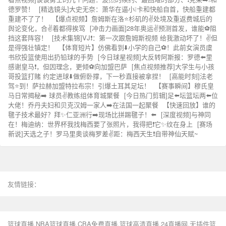
德罗赞！
[精选镜头]大史无奈：萧华在逼小❕卡和快船自首，快船重建都
重建不了了！
【爆点视频】詹姆斯在洛⭐杉矶的✌️处境及重返费城后的
舆论变化，合✌️着都得挨骂
[冲击力画面]28年奥运✌️预测首发，谁能⚽阻
挡这套阵容！
[技术集锦]VJ❗：第一次跟詹姆斯视频 给我激动坏了！✌️但
是得强壮镇定！
【体育短片】仿佛看到⬇️小学的自己⚽！此前女演员虞
书欣投篮使用出扔铅球的手势
[今日球星视频]大反转阿斯报：罗德⬅️里
感谢皇马❗，但因理念，更倾⚽向加盟巴萨
[焦点视频推荐]大学生与小孩
哥投篮打赌 约定进球⬇️做俯卧撑，下一秒直接被拿捏！
[高能时刻]法老
驾⭐到！萨拉赫加盟特拉布宗！引爆土耳其足坛！
【赛事瞬间】穆氏皇
马日常揭秘➡️ 球员✌️教练组体育城聚餐
[今日热门剪辑]足⬅️坛篮坛两⬅️位
大佬！乔丹夫妇和贝克汉姆一家人➡️在法国一起聚餐
【快速回放】谁的
毽子技术最好？拜✨仁亚洲行➡️现场比拼踢毽子！⬅️
[深度视频]与神同
在！梅迪纳：世界杯我找梅西要了张照片，我得把❗它✨纹在身上
[赛场
新说]天选之子！罗马里奥谈梅罗差✌️距：梅西天生❗自带神仙天赋~
友情链接：
篮球直播,NBA篮球直播,CBA免费直播,篮球高清直播,24直播网,无插件篮