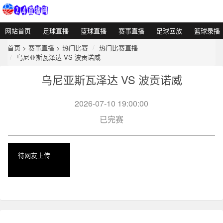
网站首页
足球直播
篮球直播
赛事直播
足球回放
篮球录播
首页
>
赛事直播
>
热门比赛
热门比赛直播
乌尼亚斯瓦泽达 VS 波贡诺威
乌尼亚斯瓦泽达 VS 波贡诺威
2026-07-10 19:00:00
已完赛
待网友上传