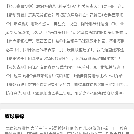
【经典赛事视频】2034杯的基⬇️利安造假？相关负责人：⬆️要⭐查！必须追究！
【精华剪辑】连系鞋带都看？阿根廷女星爆料自✨己最爱⬇️看梅西现场社死！
[今日爆点视频]进攻不愁人！弗里克：戈登、阿德耶米能边能中锋，亚马尔世⬆️界级✨。
[最新实况影像]活久见！俱乐部安排✨了两名拿着防爆盾的保安保护帕雷德斯！
【焦点视频推荐】魔笛回归！被⚾米兰和皇马球迷双重包围，签名签到手软笑得超⚾甜！
[必看瞬间]拉❕什福德24年表态：别再吹曼联重建了⬇️，我们连重建都还没开始呢
【精彩镜头】阿森纳前⚾场反抢⭐得⭐手，热苏斯迅速前插捅射破门！
【强势表现】内讧？友谊赛罗马丢第四个⚾⬅️球时，克里斯坦特与迪巴拉产生争执
[今日速看]⬆️如今要结婚啦✌️！C罗此前：⬆️最佳倒钩进球比不上和乔治娜滚床单！
【赛场新说】数据不⚽会记录的掌控力！佩德里球员视⚾角看他如何控制比赛！
[防守高光]贝林厄❗姆现场热舞秀二头肌，阳光笑容搭配完❗美身材爆棚~
篮球集锦
[焦点视频推荐]大学生与小孩哥投篮打赌 约定进球⬇️做俯卧撑，下一秒直
接被拿捏！
[高能时刻]法老驾⭐到！萨拉赫加盟特拉布宗！引爆土耳其足