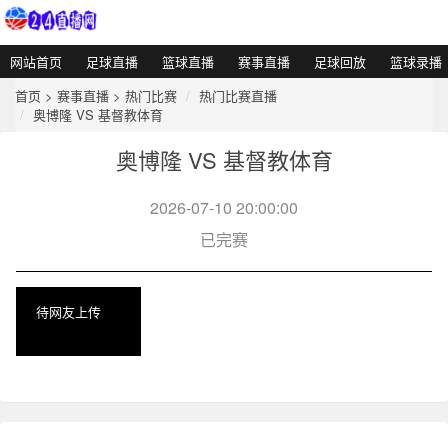
网站首页
足球直播
篮球直播
赛事直播
足球回放
篮球录播
首页
>
赛事直播
>
热门比赛
热门比赛直播
奥博隆 VS 基督教体育
奥博隆 VS 基督教体育
2026-07-10 20:00:00
已完赛
待网友上传