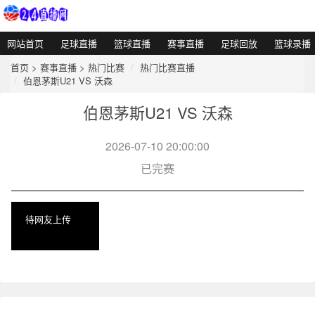
网站首页
足球直播
篮球直播
赛事直播
足球回放
篮球录播
首页
>
赛事直播
>
热门比赛
热门比赛直播
伯恩茅斯U21 VS 沃森
伯恩茅斯U21 VS 沃森
2026-07-10 20:00:00
已完赛
待网友上传