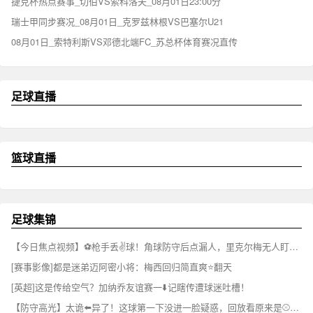
捷克杯热点赛事_切伯VS索科洛夫_08月01日23:00分
瑞士甲同步赛况_08月01日_克罗兹林根VS巴塞尔U21
08月01日_索特利斯VS邓德北端FC_苏总杯体育赛况直传
足球直播
篮球直播
足球集锦
【今日焦点视频】⚽枪手丢✌️球！角球防守后点漏人，里克尔梅无人盯防抽射破门！
[赛事影像]都是迷弟迈阿密小将：梅西回归简直爽⭐翻天
[英超]这是传给空气？加纳乔友谊赛一⬇️记瞎传遭球迷吐槽！
【防守高光】太诡⬅️异了！这球第一下没进一脸疑惑，回放看原来是⚾碰到⭐了门将