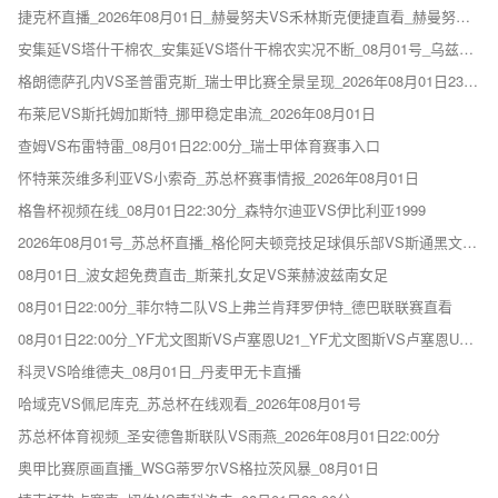
捷克杯直播_2026年08月01日_赫曼努夫VS禾林斯克便捷直看_赫曼努夫VS禾林斯克
安集延VS塔什干棉农_安集延VS塔什干棉农实况不断_08月01号_乌兹超直播
格朗德萨孔内VS圣普雷克斯_瑞士甲比赛全景呈现_2026年08月01日23:00分
布莱尼VS斯托姆加斯特_挪甲稳定串流_2026年08月01日
查姆VS布雷特雷_08月01日22:00分_瑞士甲体育赛事入口
怀特莱茨维多利亚VS小索奇_苏总杯赛事情报_2026年08月01日
格鲁杯视频在线_08月01日22:30分_森特尔迪亚VS伊比利亚1999
2026年08月01号_苏总杯直播_格伦阿夫顿竞技足球俱乐部VS斯通黑文热点对抗_格伦阿夫顿竞技足球俱乐部VS斯通黑文
08月01日_波女超免费直击_斯莱扎女足VS莱赫波兹南女足
08月01日22:00分_菲尔特二队VS上弗兰肯拜罗伊特_德巴联联赛直看
08月01日22:00分_YF尤文图斯VS卢塞恩U21_YF尤文图斯VS卢塞恩U21在线观看比赛_瑞士甲直播
科灵VS哈维德夫_08月01日_丹麦甲无卡直播
哈域克VS佩尼库克_苏总杯在线观看_2026年08月01号
苏总杯体育视频_圣安德鲁斯联队VS雨燕_2026年08月01日22:00分
奥甲比赛原画直播_WSG蒂罗尔VS格拉茨风暴_08月01日