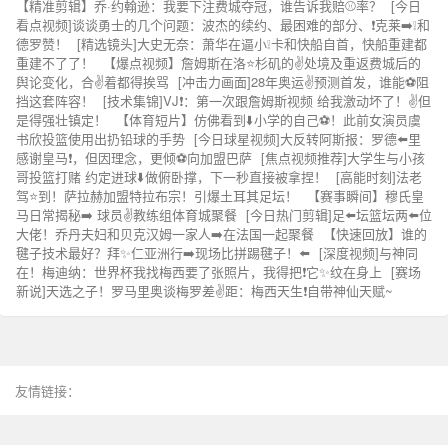
【精准剪辑】乔·约翰逊：我要下注费城夺冠，谁告诉我赔⚾率？
[今日
看点视频]谈谈勇士的几个问题：波杰的续约、最困难的部分、❗克莱➡️❕和
德罗赞！
[精选镜头]大史无奈：萧华在逼小❕卡和快船自首，快船重建都
重建不了了！
【爆点视频】詹姆斯在洛⭐杉矶的✌️处境及重返费城后的
舆论变化，合✌️着都得挨骂
[冲击力画面]28年奥运✌️预测首发，谁能⚽阻
挡这套阵容！
[技术集锦]VJ❗：第一次跟詹姆斯视频 给我激动坏了！✌️但
是得强壮镇定！
【体育短片】仿佛看到⬇️小学的自己⚽！此前女演员虞
书欣投篮使用出扔铅球的手势
[今日球星视频]大反转阿斯报：罗德⬅️里
感谢皇马❗，但因理念，更倾⚽向加盟巴萨
[焦点视频推荐]大学生与小孩
哥投篮打赌 约定进球⬇️做俯卧撑，下一秒直接被拿捏！
[高能时刻]法老
驾⭐到！萨拉赫加盟特拉布宗！引爆土耳其足坛！
【赛事瞬间】穆氏皇
马日常揭秘➡️ 球员✌️教练组体育城聚餐
[今日热门剪辑]足⬅️坛篮坛两⬅️位
大佬！乔丹夫妇和贝克汉姆一家人➡️在法国一起聚餐
【快速回放】谁的
毽子技术最好？拜✨仁亚洲行➡️现场比拼踢毽子！⬅️
[深度视频]与神同
在！梅迪纳：世界杯我找梅西要了张照片，我得把❗它✨纹在身上
[赛场
新说]天选之子！罗马里奥谈梅罗差✌️距：梅西天生❗自带神仙天赋~
友情链接：