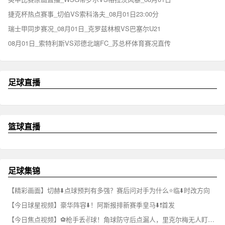
捷克杯热点赛事_切伯VS索科洛夫_08月01日23:00分
瑞士甲同步赛况_08月01日_克罗兹林根VS巴塞尔U21
08月01日_索特利斯VS邓德北端FC_苏总杯体育赛况直传
足球直播
篮球直播
足球集锦
【精彩画面】切赫⬇️点球预判有多强？赛后问对手为什么⭐临⬇️时改方向
【今日球星视频】豪华阵容⬇️！阿斯报排新赛季皇马⬇️❗首发
【今日焦点视频】⚽枪手丢✌️球！角球防守后点漏人，里克尔梅无人盯防抽射破门！