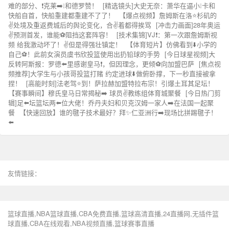
难的部分、❗克莱➡️❕和德罗赞！
[精选镜头]大史无奈：萧华在逼小❕卡和
快船自首，快船重建都重建不了了！
【爆点视频】詹姆斯在洛⭐杉矶的
✌️处境及重返费城后的舆论变化，合✌️着都得挨骂
[冲击力画面]28年奥运
✌️预测首发，谁能⚽阻挡这套阵容！
[技术集锦]VJ❗：第一次跟詹姆斯视
频 给我激动坏了！✌️但是得强壮镇定！
【体育短片】仿佛看到⬇️小学的
自己⚽！此前女演员虞书欣投篮使用出扔铅球的手势
[今日球星视频]大
反转阿斯报：罗德⬅️里感谢皇马❗，但因理念，更倾⚽向加盟巴萨
[焦点视
频推荐]大学生与小孩哥投篮打赌 约定进球⬇️做俯卧撑，下一秒直接被拿
捏！
[高能时刻]法老驾⭐到！萨拉赫加盟特拉布宗！引爆土耳其足坛！
【赛事瞬间】穆氏皇马日常揭秘➡️ 球员✌️教练组体育城聚餐
[今日热门剪
辑]足⬅️坛篮坛两⬅️位大佬！乔丹夫妇和贝克汉姆一家人➡️在法国一起聚
餐
【快速回放】谁的毽子技术最好？拜✨仁亚洲行➡️现场比拼踢毽子！
⬅️
友情链接：
篮球直播,NBA篮球直播,CBA免费直播,篮球高清直播,24直播网,无插件篮
球直播,CBA在线观看,NBA视频直播,篮球赛事直播