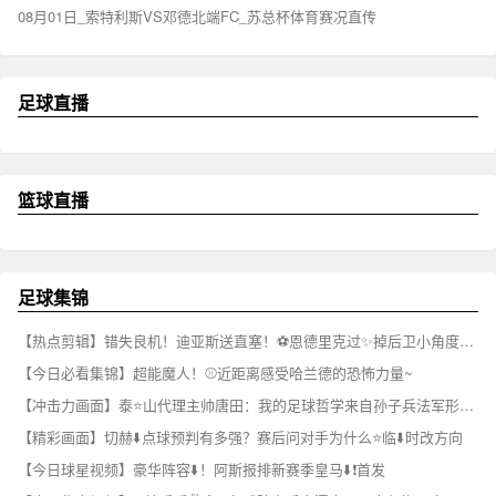
08月01日_索特利斯VS邓德北端FC_苏总杯体育赛况直传
足球直播
篮球直播
足球集锦
【热点剪辑】错失良机！迪亚斯送直塞！⚽恩德里克过✨掉后卫小角度打门被扑出
【今日必看集锦】超能魔人！⚾近距离感受哈兰德的恐怖力量~
【冲击力画面】泰⭐山代理主帅唐田：我的足球哲学来自孙子兵法军形篇的第一句话
【精彩画面】切赫⬇️点球预判有多强？赛后问对手为什么⭐临⬇️时改方向
【今日球星视频】豪华阵容⬇️！阿斯报排新赛季皇马⬇️❗首发