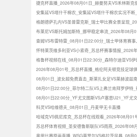
捷克杯直播_2026年08月01日_赫曼努夫VS禾林斯
安集延VS塔什干棉农_安集延VS塔什干棉农实况不断_
格朗德萨孔内VS圣普雷克斯_瑞士甲比赛全景呈现_2026
布莱尼VS斯托姆加斯特_挪甲稳定串流_2026年08月0
查姆VS布雷特雷_08月01日22:00分_瑞士甲体育赛
怀特莱茨维多利亚VS小索奇_苏总杯赛事情报_2026年
格鲁杯视频在线_08月01日22:30分_森特尔迪亚VS伊
2026年08月01号_苏总杯直播_格伦阿夫顿竞技足
08月01日_波女超免费直击_斯莱扎女足VS莱赫波兹
08月01日22:00分_菲尔特二队VS上弗兰肯拜罗伊特
08月01日22:00分_YF尤文图斯VS卢塞恩U21_Y
科灵VS哈维德夫_08月01日_丹麦甲无卡直播
哈域克VS佩尼库克_苏总杯在线观看_2026年08月01
苏总杯体育视频_圣安德鲁斯联队VS雨燕_2026年08月0
奥甲比赛原画直播_WSG蒂罗尔VS格拉茨风暴_08月0