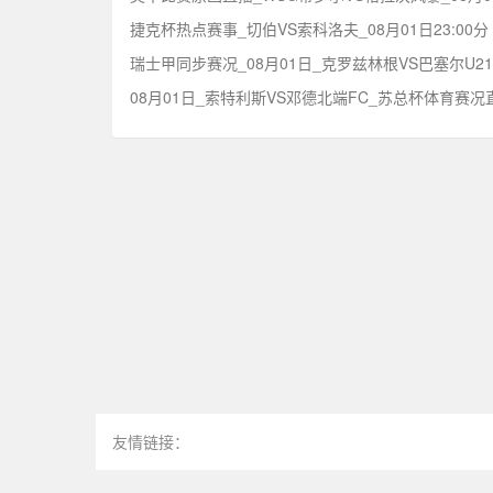
捷克杯热点赛事_切伯VS索科洛夫_08月01日23:00分
瑞士甲同步赛况_08月01日_克罗兹林根VS巴塞尔U21
08月01日_索特利斯VS邓德北端FC_苏总杯体育赛况
友情链接：