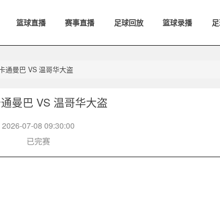
篮球直播
赛事直播
足球回放
篮球录播
足
卡通曼巴 VS 温哥华大盗
通曼巴 VS 温哥华大盗
2026-07-08 09:30:00
已完赛