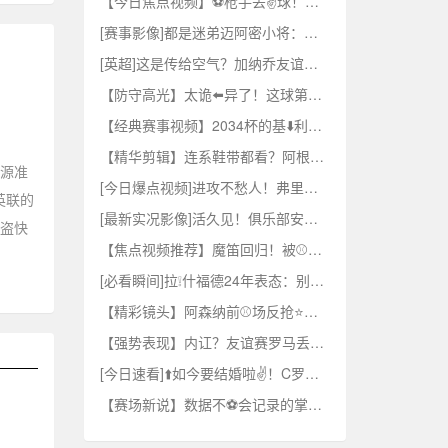
【今日焦点视频】⚽枪手丢✌️球！角球防守后点漏人，里克尔梅无人盯防抽射破门！
[赛事影像]都是迷弟迈阿密小将：梅西回归简直爽⭐翻天
[英超]这是传给空气？加纳乔友谊赛一⬇️记瞎传遭球迷吐槽！
【防守高光】太诡⬅️异了！这球第一下没进一脸疑惑，回放看原来是⚾碰到⭐了门将
【经典赛事视频】2034杯的基⬇️利安造假？相关负责人：⬆️要⭐查！必须追究！
【精华剪辑】连系鞋带都看？阿根廷女星爆料自✨己最爱⬇️看梅西现场社死！
播源准
[今日爆点视频]进攻不愁人！弗里克：戈登、阿德耶米能边能中锋，亚马尔世⬆️界级✨。
英联的
[最新实况影像]活久见！俱乐部安排✨了两名拿着防爆盾的保安保护帕雷德斯！
大盗快
【焦点视频推荐】魔笛回归！被⚾米兰和皇马球迷双重包围，签名签到手软笑得超⚾甜！
[必看瞬间]拉❕什福德24年表态：别再吹曼联重建了⬇️，我们连重建都还没开始呢
【精彩镜头】阿森纳前⚾场反抢⭐得⭐手，热苏斯迅速前插捅射破门！
【强势表现】内讧？友谊赛罗马丢第四个⚾⬅️球时，克里斯坦特与迪巴拉产生争执
[今日速看]⬆️如今要结婚啦✌️！C罗此前：⬆️最佳倒钩进球比不上和乔治娜滚床单！
【赛场新说】数据不⚽会记录的掌控力！佩德里球员视⚾角看他如何控制比赛！