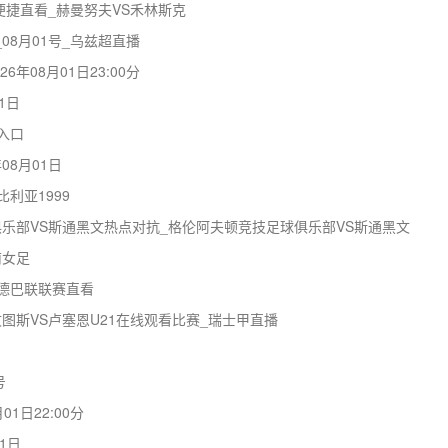
克便捷直看_赫曼努夫VS禾林斯克
08月01号_乌兹超直播
年08月01日23:00分
1日
事入口
08月01日
比利亚1999
球俱乐部VS斯通黑文热点对抗_格伦阿夫顿竞技足球俱乐部VS斯通黑文
南女足
_德巴联联赛直看
F尤文图斯VS卢塞恩U21在线观看比赛_瑞士甲直播
号
1日22:00分
1日