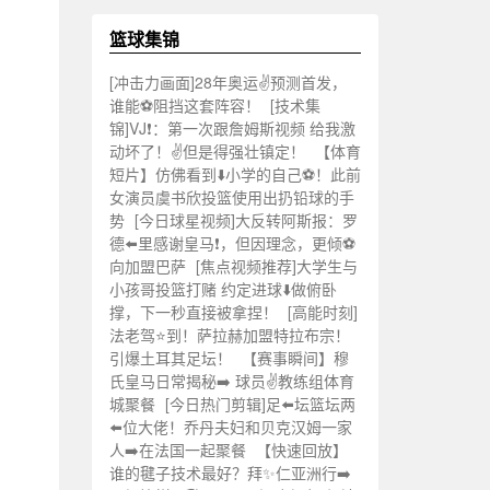
篮球集锦
[冲击力画面]28年奥运✌️预测首发，
谁能⚽阻挡这套阵容！
[技术集
锦]VJ❗：第一次跟詹姆斯视频 给我激
动坏了！✌️但是得强壮镇定！
【体育
短片】仿佛看到⬇️小学的自己⚽！此前
女演员虞书欣投篮使用出扔铅球的手
势
[今日球星视频]大反转阿斯报：罗
德⬅️里感谢皇马❗，但因理念，更倾⚽
向加盟巴萨
[焦点视频推荐]大学生与
小孩哥投篮打赌 约定进球⬇️做俯卧
撑，下一秒直接被拿捏！
[高能时刻]
法老驾⭐到！萨拉赫加盟特拉布宗！
引爆土耳其足坛！
【赛事瞬间】穆
氏皇马日常揭秘➡️ 球员✌️教练组体育
城聚餐
[今日热门剪辑]足⬅️坛篮坛两
⬅️位大佬！乔丹夫妇和贝克汉姆一家
人➡️在法国一起聚餐
【快速回放】
谁的毽子技术最好？拜✨仁亚洲行➡️