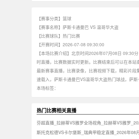
【赛事分类】
篮球
【赛事名称】
萨斯卡通曼巴 VS 温哥华大盗
【比赛球队】
热门比赛
【开赛时间】
2026-07-08 09:30:00
【本场比赛介绍】北京时间2026年07月08日 09:
时直播，比赛数据实时更新。比赛结束后可以在本站
最新赛事直播，比赛录像，比赛视频下载，精彩片段集
速载入，萨斯卡通曼巴VS温哥华大盗热门球战，萨斯
本场标签：
热门比赛相关直播
芬超直播_拉赫蒂VS雅罗全场视角_拉赫蒂VS雅罗_202
斯托克松德VS卡尔堡斯_瑞典甲稳定直播_2026年08月0