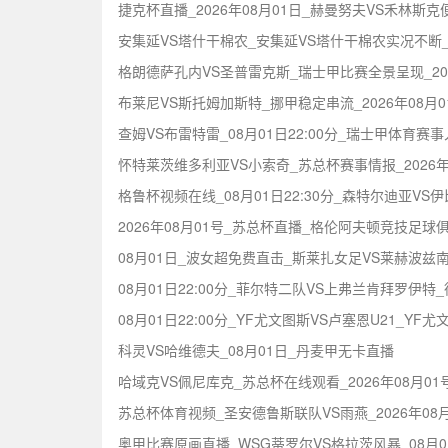
捷克杯直播_2026年08月01日_赫曼努夫VS禾林斯
安集延VS塔什干棉农_安集延VS塔什干棉农实况不断_
格朗德萨孔内VS圣普雷克斯_瑞士甲比赛全景呈现_2026
布莱尼VS斯托姆加斯特_挪甲稳定串流_2026年08月0
查姆VS布雷特雷_08月01日22:00分_瑞士甲体育赛
怀特莱茨维多利亚VS小索奇_苏总杯赛事情报_2026年
格鲁杯视频在线_08月01日22:30分_森特尔迪亚VS伊
2026年08月01号_苏总杯直播_格伦阿夫顿竞技足
08月01日_波女超免费直击_斯莱扎女足VS莱赫波兹
08月01日22:00分_菲尔特二队VS上弗兰肯拜罗伊特
08月01日22:00分_YF尤文图斯VS卢塞恩U21_Y
科灵VS哈维德夫_08月01日_丹麦甲无卡直播
哈域克VS佩尼库克_苏总杯在线观看_2026年08月01
苏总杯体育视频_圣安德鲁斯联队VS雨燕_2026年08月0
奥甲比赛原画直播_WSG蒂罗尔VS格拉茨风暴_08月0