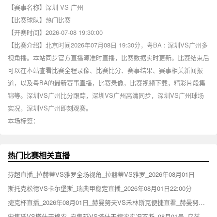
【赛事名称】
深圳 VS 广州
【比赛球队】
热门比赛
【开赛时间】
2026-07-08 19:30:00
【比赛介绍】北京时间2026年07月08日 19:30分，粤BA : 深圳VS广州多
视角播。本站同步官方直播源准时直播，比赛数据实时更新。比赛结束后
可以在本站查看比赛全程录像、比赛比分、赛事结果、赛事相关新闻报
道，以及粤BA的最新赛事直播，比赛录像，比赛视频下载，精彩片段集
锦等。深圳VS广州比分跟踪，深圳VS广州高清同步，深圳VS广州球场
实况，深圳VS广州即刻观赛。
本场标签：
热门比赛相关直播
芬超直播_拉赫蒂VS雅罗全场视角_拉赫蒂VS雅罗_2026年08月01日
斯托克松德VS卡尔堡斯_瑞典甲稳定直播_2026年08月01日22:00分
捷克杯直播_2026年08月01日_赫曼努夫VS禾林斯克便捷直看_赫曼努夫VS禾林斯克
安集延VS塔什干棉农_安集延VS塔什干棉农实况不断_08月01号_乌兹超直播