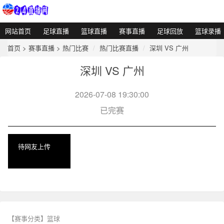
网站首页
足球直播
篮球直播
赛事直播
足球回放
篮球录播
首页
>
赛事直播
>
热门比赛
热门比赛直播
深圳 VS 广州
深圳 VS 广州
2026-07-08 19:30:00
已完赛
待网友上传
【赛事分类】
篮球