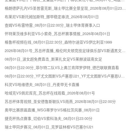
格朗德萨孔内VS圣普雷克斯_瑞士甲比赛全景呈现_2026年08月01日23:00分
布莱尼VS斯托姆加斯特_挪甲稳定串流_2026年08月01日
查姆VS布雷特雷_08月01日22:00分_瑞士甲体育赛事入口
怀特莱茨维多利亚VS小索奇_苏总杯赛事情报_2026年08月01日
格鲁杯视频在线_08月01日22:30分_森特尔迪亚VS伊比利亚1999
2026年08月01号_苏总杯直播_格伦阿夫顿竞技足球俱乐部VS斯通黑文热点对抗_格伦阿夫顿竞技足球俱乐部VS斯通黑文
08月01日_波女超免费直击_斯莱扎女足VS莱赫波兹南女足
08月01日22:00分_菲尔特二队VS上弗兰肯拜罗伊特_德巴联联赛直看
08月01日22:00分_YF尤文图斯VS卢塞恩U21_YF尤文图斯VS卢塞恩U21在线观看比赛_瑞士甲直播
科灵VS哈维德夫_08月01日_丹麦甲无卡直播
哈域克VS佩尼库克_苏总杯在线观看_2026年08月01号
苏总杯体育视频_圣安德鲁斯联队VS雨燕_2026年08月01日22:00分
奥甲比赛原画直播_WSG蒂罗尔VS格拉茨风暴_08月01日
捷克杯热点赛事_切伯VS索科洛夫_08月01日23:00分
瑞士甲同步赛况_08月01日_克罗兹林根VS巴塞尔U21