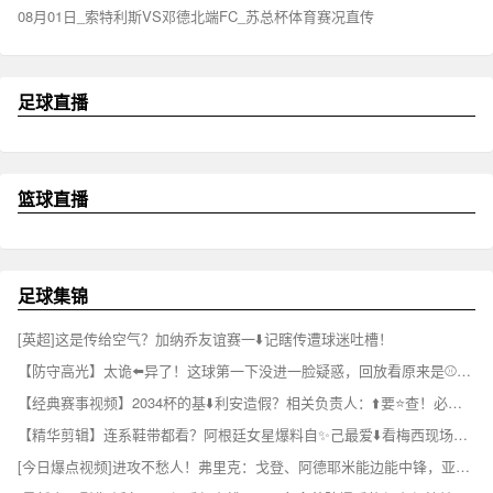
08月01日_索特利斯VS邓德北端FC_苏总杯体育赛况直传
足球直播
篮球直播
足球集锦
[英超]这是传给空气？加纳乔友谊赛一⬇️记瞎传遭球迷吐槽！
【防守高光】太诡⬅️异了！这球第一下没进一脸疑惑，回放看原来是⚾碰到⭐了门将
【经典赛事视频】2034杯的基⬇️利安造假？相关负责人：⬆️要⭐查！必须追究！
【精华剪辑】连系鞋带都看？阿根廷女星爆料自✨己最爱⬇️看梅西现场社死！
[今日爆点视频]进攻不愁人！弗里克：戈登、阿德耶米能边能中锋，亚马尔世⬆️界级✨。