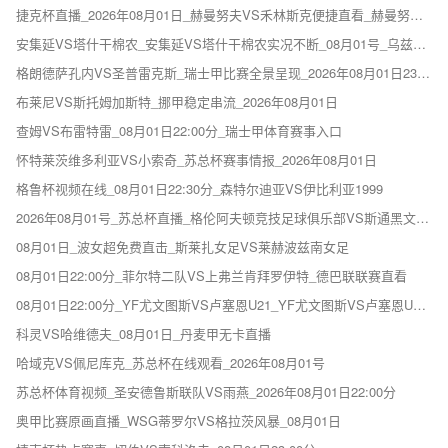
捷克杯直播_2026年08月01日_赫曼努夫VS禾林斯克便捷直看_赫曼努夫VS禾林斯克
安集延VS塔什干棉农_安集延VS塔什干棉农实况不断_08月01号_乌兹超直播
格朗德萨孔内VS圣普雷克斯_瑞士甲比赛全景呈现_2026年08月01日23:00分
布莱尼VS斯托姆加斯特_挪甲稳定串流_2026年08月01日
查姆VS布雷特雷_08月01日22:00分_瑞士甲体育赛事入口
怀特莱茨维多利亚VS小索奇_苏总杯赛事情报_2026年08月01日
格鲁杯视频在线_08月01日22:30分_森特尔迪亚VS伊比利亚1999
2026年08月01号_苏总杯直播_格伦阿夫顿竞技足球俱乐部VS斯通黑文热点对抗_格伦阿夫顿竞技足球俱乐部VS斯通黑文
08月01日_波女超免费直击_斯莱扎女足VS莱赫波兹南女足
08月01日22:00分_菲尔特二队VS上弗兰肯拜罗伊特_德巴联联赛直看
08月01日22:00分_YF尤文图斯VS卢塞恩U21_YF尤文图斯VS卢塞恩U21在线观看比赛_瑞士甲直播
科灵VS哈维德夫_08月01日_丹麦甲无卡直播
哈域克VS佩尼库克_苏总杯在线观看_2026年08月01号
苏总杯体育视频_圣安德鲁斯联队VS雨燕_2026年08月01日22:00分
奥甲比赛原画直播_WSG蒂罗尔VS格拉茨风暴_08月01日