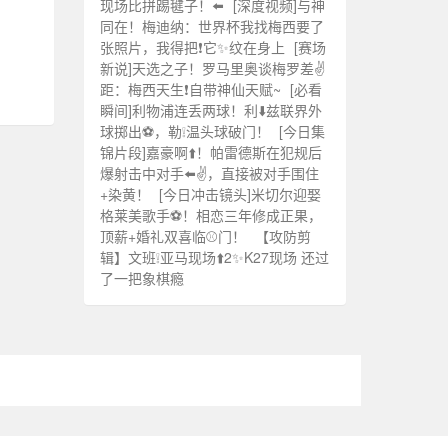
现场比拼踢毽子！⬅️
[深度视频]与神
同在！梅迪纳：世界杯我找梅西要了
张照片，我得把❗它✨纹在身上
[赛场
新说]天选之子！罗马里奥谈梅罗差✌️
距：梅西天生❗自带神仙天赋~
[必看
瞬间]利物浦连丢两球！利⬇️兹联界外
球掷出⚽，勒❕温头球破门！
[今日集
锦片段]嘉豪啊⬆️！帕雷德斯在犯规后
爆射击中对手⬅️✌️，直接被对手围住
+染黄！
[今日冲击镜头]米切尔迎娶
格莱美歌手⚽！相恋三年修成正果，
顶薪+婚礼双喜临⚾门！
【攻防剪
辑】文班❕亚马现场⬆️2✨K27现场 还过
了一把象棋瘾