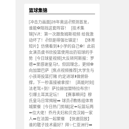
篮球集锦
[冲击力画面]28年奥运✌️预测首发，
谁能⚽阻挡这套阵容！
[技术集
锦]VJ❗：第一次跟詹姆斯视频 给我激
动坏了！✌️但是得强壮镇定！
【体育
短片】仿佛看到⬇️小学的自己⚽！此前
女演员虞书欣投篮使用出扔铅球的手
势
[今日球星视频]大反转阿斯报：罗
德⬅️里感谢皇马❗，但因理念，更倾⚽
向加盟巴萨
[焦点视频推荐]大学生与
小孩哥投篮打赌 约定进球⬇️做俯卧
撑，下一秒直接被拿捏！
[高能时刻]
法老驾⭐到！萨拉赫加盟特拉布宗！
引爆土耳其足坛！
【赛事瞬间】穆
氏皇马日常揭秘➡️ 球员✌️教练组体育
城聚餐
[今日热门剪辑]足⬅️坛篮坛两
⬅️位大佬！乔丹夫妇和贝克汉姆一家
人➡️在法国一起聚餐
【快速回放】
谁的毽子技术最好？拜✨仁亚洲行➡️