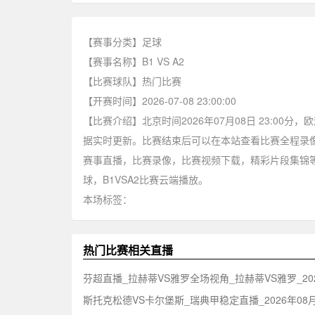
【赛事分类】
足球
【赛事名称】
B1 VS A2
【比赛球队】
热门比赛
【开赛时间】
2026-07-08 23:00:00
【比赛介绍】北京时间2026年07月08日 23:00分
据实时更新。比赛结束后可以在本站查看比赛全程录像
赛事直播，比赛录像，比赛视频下载，精彩片段集锦等。B1
球，B1VSA2比赛云端播放。
本场标签：
热门比赛相关直播
芬超直播_拉赫蒂VS雅罗全场视角_拉赫蒂VS雅罗_202
斯托克松德VS卡尔堡斯_瑞典甲稳定直播_2026年08月0